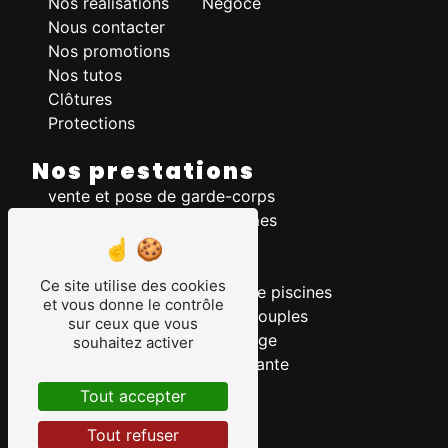
Nos réalisations
Négoce
Nous contacter
Nos promotions
Nos tutos
Clôtures
Protections
Nos prestations
vente et pose de garde-corps
vente et pose d'automatismes
vente et pose de portillons
installation de clôture
Ce site utilise des cookies
vente et pose de clôtures de piscines
et vous donne le contrôle
vente et pose de grillages souples
sur ceux que vous
vente et pose de barreaudage
souhaitez activer
vente et pose de main courante
clôture en bois
Tout accepter
vente et pose de portails
Tout refuser
vente et pose de clôtures