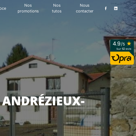
Nos
Nos
Nous
oce
promotions
tutos
contacter
★
4.9
/5
Sur 62 avis
 ANDRÉZIEUX-