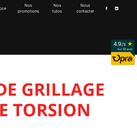
Nos
Nos
Nous
oce
promotions
tutos
contacter
★
4.9
/5
Sur 62 avis
DE GRILLAGE
E TORSION