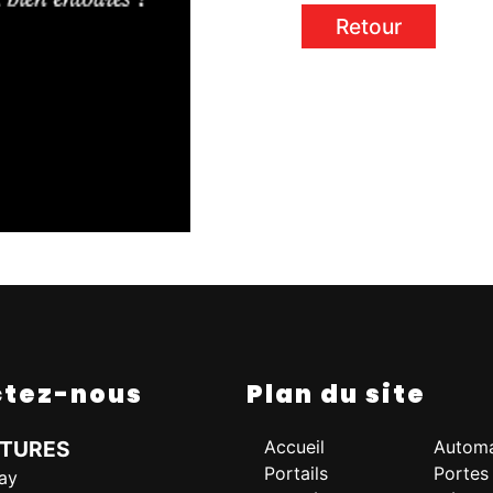
Retour
ctez-nous
Plan du site
ÔTURES
Accueil
Automa
Portails
Portes
ay